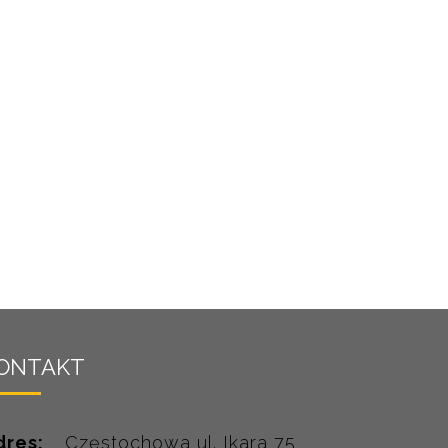
ONTAKT
dres:
Częstochowa ul. Ikara 75