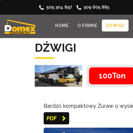
509 304 897
509 605 885
HOME
O FIRMIE
DZWIGI
DŹWIGI
100Ton
Bardzo kompaktowy Żuraw o wysie
PDF