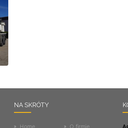
NA SKRÓTY
K
Home
O firmie
A